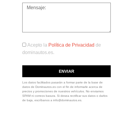
Acepto la
Política de Privacidad
de
dominautos.es.
ENVIAR
Los datos facilitados pasarán a formar parte de la base de
datos de Dominautos.es con el fin de informarle acerca de
precios y promociones de nuestros vehículos. No enviamos
SPAM ni correos basura. Si desea rectificar sus datos o darlos
de baja, escríbanos a info@dominautos.es.